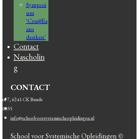
Symposi
um
‘Cruijffia
ans
denken’
Contact
Nascholin
g
CONTACT
pad 7, 6241 CK Bunde
050855
info@schoolvoorsystemischeopleidingen.nl
School voor Systemische Opleidingen ©